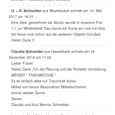
h
l
U. + A. Schneider
aus
Weyerbusch
schrieb am
10. Mai
i
2017
um
16:31
s
Eine Idee, gezeichnet als Skizze, wurde in unserem Flur
t
1:1 zur Wirklichkeit! Das nenne ich Kunst am und mit Holz.
e
Ich freue mich schon auf die weiteren Objekte fürs Bad.
Vielen Dank !!!
Claudia Schneider
aus
Hasselbach
schrieb am
18.
Dezember 2016
um
17:03
Lieber Frank!
Vielen Dank ,Für die Planung und die Perfekte Herstellung
MEINER " TRAUMKÜCHE "
Es ist einfach alles nur Traumhaft schön.
Möbel von einem Besonderen Möbelschreiner.
Immer wieder Gerne.
Danke
Claudia und Kurt,Werner Schneider.