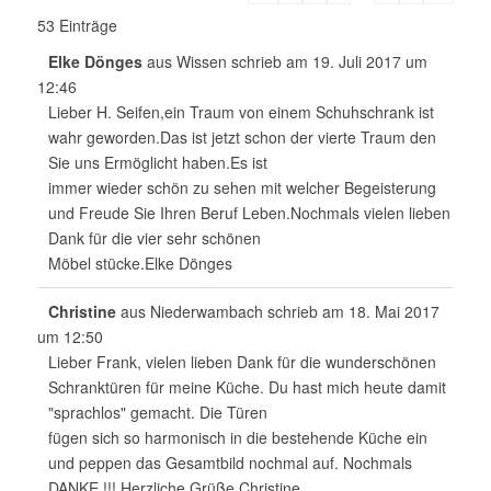
a
53 Einträge
v
i
Elke Dönges
aus
Wissen
schrieb am
19. Juli 2017
um
g
12:46
a
Lieber H. Seifen,ein Traum von einem Schuhschrank ist
t
wahr geworden.Das ist jetzt schon der vierte Traum den
i
Sie uns Ermöglicht haben.Es ist
o
immer wieder schön zu sehen mit welcher Begeisterung
n
und Freude Sie Ihren Beruf Leben.Nochmals vielen lieben
d
Dank für die vier sehr schönen
e
Möbel stücke.Elke Dönges
r
G
Christine
aus
Niederwambach
schrieb am
18. Mai 2017
ä
um
12:50
s
Lieber Frank, vielen lieben Dank für die wunderschönen
t
Schranktüren für meine Küche. Du hast mich heute damit
e
"sprachlos" gemacht. Die Türen
b
fügen sich so harmonisch in die bestehende Küche ein
u
und peppen das Gesamtbild nochmal auf. Nochmals
c
DANKE !!! Herzliche Grüße Christine