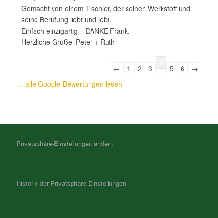
Gemacht von einem Tischler, der seinen Werkstoff und
seine Berufung liebt und lebt.
Einfach einzigartig _ DANKE Frank.
Herzliche Grüße, Peter + Ruth
N
4
←
1
2
3
5
6
→
a
… alle Google-Bewertungen lesen
v
i
g
a
t
i
Privatsphäre-Einstellungen ändern
o
n
d
Historie der Privatsphäre-Einstellungen
e
r
G